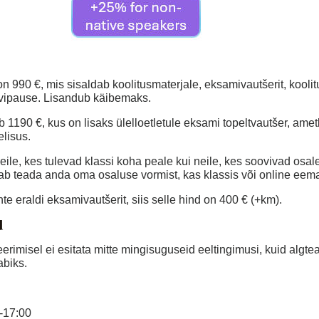
n 990 €, mis sisaldab koolitusmaterjale, eksamivautšerit, koolit
vipause. Lisandub käibemaks.
 1190 €, kus on lisaks ülelloetletule eksami topeltvautšer, ame
elisus.
eile, kes tulevad klassi koha peale kui neile, kes soovivad osa
aab teada anda oma osaluse vormist, kas klassis või online eema
hte eraldi eksamivautšerit, siis selle hind on 400 € (+km).
d
reerimisel ei esitata mitte mingisuguseid eeltingimusi, kuid alg
abiks.
17:00