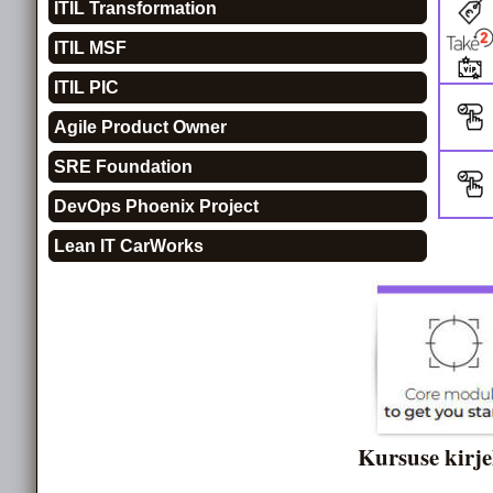
ITIL Transformation
ITIL MSF
ITIL PIC
Agile Product Owner
SRE Foundation
DevOps Phoenix Project
Lean IT CarWorks
Kursuse kirje