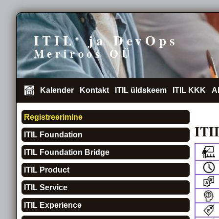
ITIL
ja DevOps
®
Meriroos OÜ
Kalender
Kontakt
ITIL üldskeem
ITIL KKK
A
Registreerimine
ITI
ITIL Foundation
ITIL Foundation Bridge
ITIL Product
ITIL Service
ITIL Experience