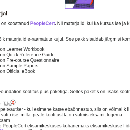
jal
d on koostanud
PeopleCert
. Nii materjalid, kui ka kursus ise ja 
õik materjalid e-raamatute kujul. See pakk sisaldab järgmisi k
ion Learner Workbook
ion Quick Reference Guide
ion Pre-course Questionnaire
ion Sample Papers
on Official eBook
oundation koolitus plus-paketiga. Selles paketis on lisaks kooli
er
peltvautšer - kui esimene katse ebaõnnestub, siis on võimalik i
 valib ise, millal peale koolitust ta on valmis eksamit tegema.
eksam
e PeopleCert eksamikeskuses kohanemaks eksamikeskuse liide