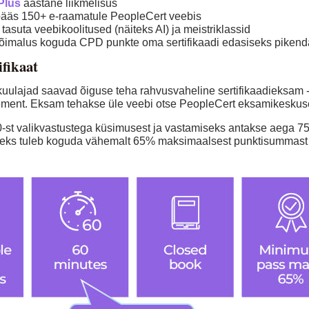
Plus
aastane liikmelisus
pääs 150+ e-raamatule PeopleCert veebis
tasuta veebikoolitused (näiteks AI) ja meistriklassid
võimalus koguda CPD punkte oma sertifikaadi edasiseks piken
ifikaat
 kuulajad saavad õiguse teha rahvusvaheline sertifikaadieksam - 
ment. Eksam tehakse üle veebi otse PeopleCert eksamikeskuse
t valikvastustega küsimusest ja vastamiseks antakse aega 75 m
iseks tuleb koguda vähemalt 65% maksimaalsest punktisummast