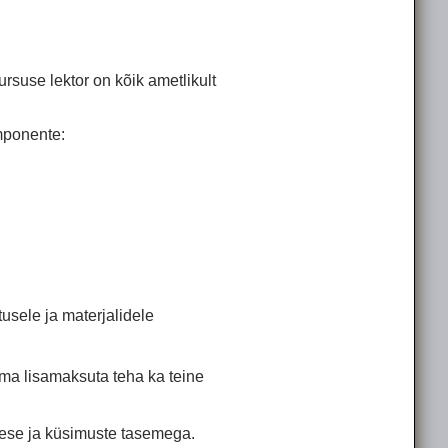
kursuse lektor on kõik ametlikult
omponente:
tusele ja materjalidele
lma lisamaksuta teha ka teine
se ja küsimuste tasemega.