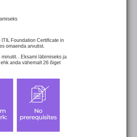
damiseks
ITIL Foundation Certificate in
s omaenda arvutist.
inutit. . Eksami läbimiseks ja
 ehk anda vähemalt 26 õiget