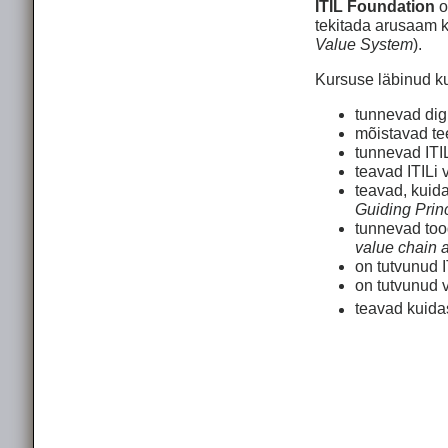
ITIL Foundation
o
tekitada arusaam k
Value System
).
Kursuse läbinud ku
tunnevad dig
mõistavad te
tunnevad ITI
teavad ITILi 
teavad, kuida
Guiding Princ
tunnevad tood
value chain a
on tutvunud I
on tutvunud 
teavad kuidas