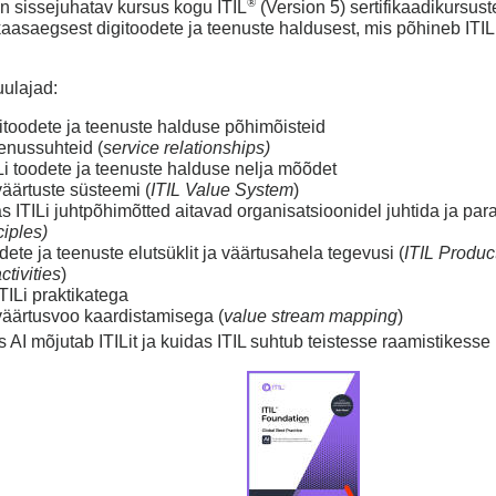
®
n sissejuhatav kursus kogu ITIL
(Version 5) sertifikaadikursu
aasaegsest digitoodete ja teenuste haldusest, mis põhineb ITILi
ulajad:
itoodete ja teenuste halduse põhimõisteid
enussuhteid (
service relationships)
Li toodete ja teenuste halduse nelja mõõdet
väärtuste süsteemi (
ITIL Value System
)
s ITILi juhtpõhimõtted aitavad organisatsioonidel juhtida ja pa
iples)
ete ja teenuste elutsüklit ja väärtusahela tegevusi (
ITIL Produc
ctivities
)
TILi praktikatega
väärtusvoo kaardistamisega (
value stream mapping
)
 AI mõjutab ITILit ja kuidas ITIL suhtub teistesse raamistikes