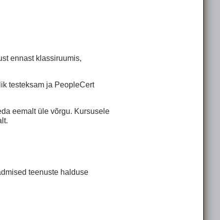
ust ennast klassiruumis,
tlik testeksam ja PeopleCert
leda eemalt üle võrgu. Kursusele
lt.
teadmised teenuste halduse