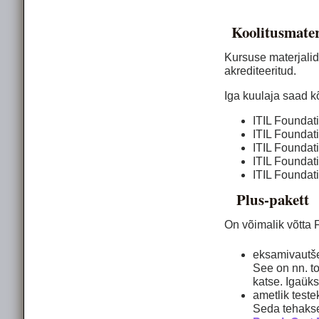
Koolitusmater
Kursuse materjali
akrediteeritud.
Iga kuulaja saad k
ITIL Foundat
ITIL Foundat
ITIL Foundat
ITIL Foundat
ITIL Foundati
Plus-pakett
On võimalik võtta F
eksamivautš
See on nn. to
katse. Igaüks
ametlik test
Seda tehaks