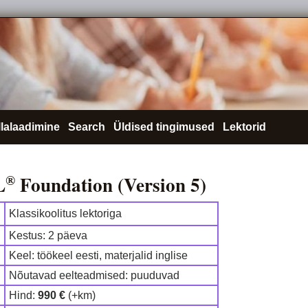
llalaadimine
Search
Üldised tingimused
Lektorid
L
Foundation (Version 5)
®
Klassikoolitus lektoriga
Kestus: 2 päeva
Keel: töökeel eesti, materjalid inglise
Nõutavad eelteadmised: puuduvad
Hind:
990 €
(+km)