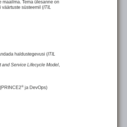
ste maailma. Tema ülesanne on
 väärtuste süsteemil (
ITIL
randada haldustegevusi (
ITIL
t and Service Lifecycle Model
,
®
se (PRINCE2
ja DevOps)