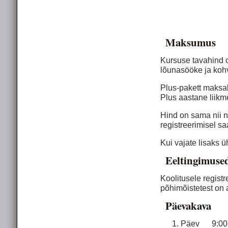
Maksu­mus
Kursuse tavahind o
lõunasööke ja koh
Plus-pakett maksab
Plus aastane liikm
Hind on sama nii n
registreerimisel s
Kui vajate lisaks ü
Eeltingimuse
Koolitusele regist
põhimõistetest on 
Päevakava
Päev 9:00-