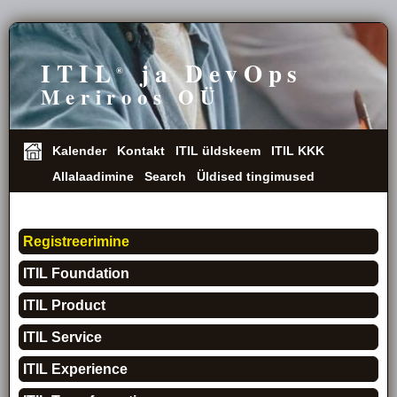
ITIL
ja DevOps
®
Meriroos OÜ
Kalender
Kontakt
ITIL üldskeem
ITIL KKK
Allalaadimine
Search
Üldised tingimused
Lektorid
Registreerimine
ITIL Foundation
ITIL Product
ITIL Service
ITIL Experience