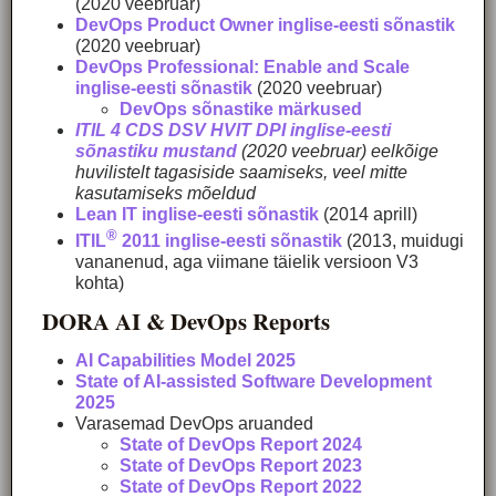
(2020 veebruar)
DevOps Product Owner inglise-eesti sõnastik
(2020 veebruar)
DevOps Professional: Enable and Scale
inglise-eesti sõnastik
(2020 veebruar)
DevOps sõnastike märkused
ITIL 4 CDS DSV HVIT DPI inglise-eesti
sõnastiku mustand
(2020 veebruar) eelkõige
huvilistelt tagasiside saamiseks, veel mitte
kasutamiseks mõeldud
Lean IT inglise-eesti sõnastik
(2014 aprill)
®
ITIL
2011 inglise-eesti sõnastik
(2013, muidugi
vananenud, aga viimane täielik versioon V3
kohta)
DORA AI & DevOps Reports
AI Capabilities Model 2025
State of AI-assisted Software Development
2025
Varasemad DevOps aruanded
State of DevOps Report 2024
State of DevOps Report 2023
State of DevOps Report 2022