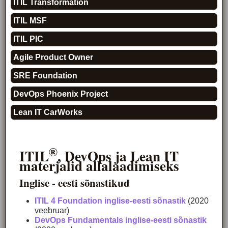
ITIL Transformation
ITIL MSF
ITIL PIC
Agile Product Owner
SRE Foundation
DevOps Phoenix Project
Lean IT CarWorks
®
ITIL
, DevOps ja Lean IT
materjalid allalaadimiseks
Inglise - eesti sõnastikud
ITIL 4 Foundation inglise-eesti sõnastik
(2020
veebruar)
DevOps Fundamentals inglise-eesti sõnastik