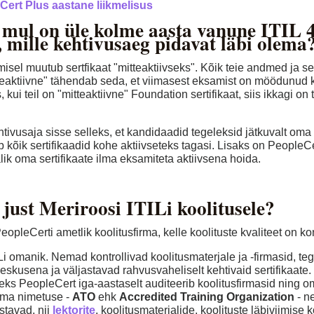
Cert Plus aastane liikmelisus
 mul on üle kolme aasta vanune ITIL 
t, mille kehtivusaeg pidavat läbi olema
isel muutub sertfikaat "mitteaktiivseks". Kõik teie andmed ja s
tteaktiivne" tähendab seda, et viimasest eksamist on möödunud ko
 kui teil on "mitteaktiivne" Foundation sertifikaat, siis ikkagi on
htivusaja sisse selleks, et kandidaadid tegeleksid jätkuvalt o
õik sertifikaadid kohe aktiivseteks tagasi. Lisaks on People
k oma sertifikaate ilma eksamiteta aktiivsena hoida.
 just Meriroosi ITILi koolitusele?
opleCerti ametlik koolitusfirma, kelle koolituste kvaliteet on kon
Li omanik. Nemad kontrollivad koolitusmaterjale ja -firmasid, te
skusena ja väljastavad rahvusvaheliselt kehtivaid sertifikaate.
eks PeopleCert iga-aastaselt auditeerib koolitusfirmasid ning o
irma nimetuse -
ATO
ehk
Accredited Training Organization
- ne
stavad, nii
lektorite
, koolitusmaterjalide, koolituste läbiviimise k