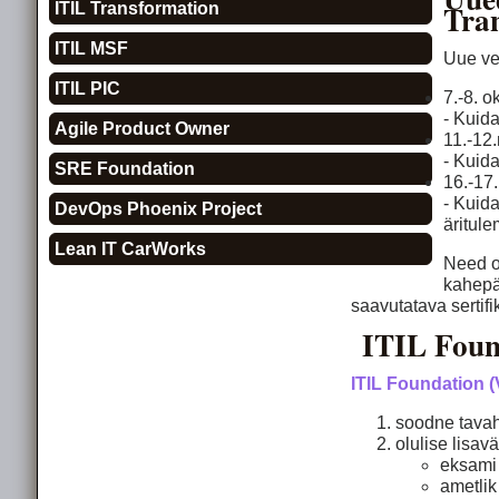
Tra
ITIL Transformation
ITIL MSF
Uue ve
ITIL PIC
7.-8. 
- Kuid
Agile Product Owner
11.-12
- Kuida
SRE Foundation
16.-17
- Kuida
DevOps Phoenix Project
äritul
Lean IT CarWorks
Need o
kahepä
saavutatava sertifi
ITIL Foun
ITIL Foundation (
soodne tavah
olulise lisa
eksami 
ametlik