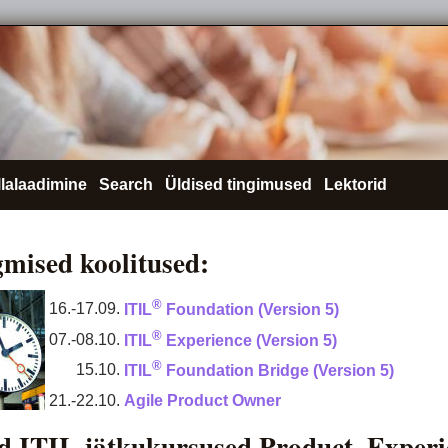
llalaadimine
Search
Üldised tingimused
Lektorid
mised koolitused:
®
16.-17.09.
ITIL
Foundation (Version 5)
®
07.-08.10.
ITIL
Experience (Version 5)
®
15.10.
ITIL
Foundation Bridge (Version 5)
21.-22.10.
Agile Product Owner
d ITIL jätkukursused Product, Experi