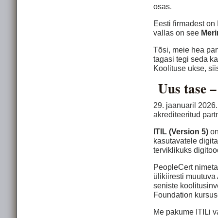
osas.
Eesti firmadest on 
vallas on see
Meri
Tõsi, meie hea pa
tagasi tegi seda ka
Koolituse ukse, si
Uus tase –
29. jaanuaril 2026
akrediteeritud part
ITIL (Version 5)
on
kasutavatele digita
terviklikuks digito
PeopleCert nimetab
ülikiiresti muutuva
seniste koolitusinv
Foundation kursusel
Me pakume ITILi val