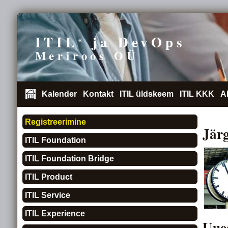
ITIL
ja DevOps
®
Meriroos OÜ
Kalender
Kontakt
ITIL üldskeem
ITIL KKK
A
Registreerimine
Järg
ITIL Foundation
ITIL Foundation Bridge
ITIL Product
ITIL Service
ITIL Experience
Uue