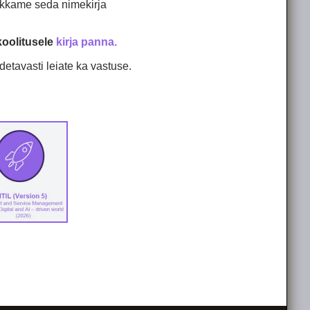
akkame seda nimekirja
koolitusele
kirja panna.
odetavasti leiate ka vastuse.