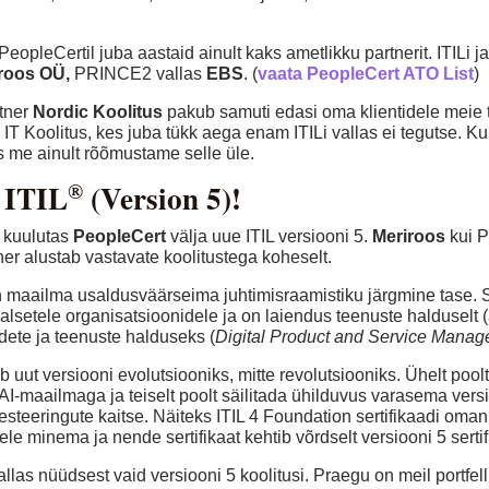
PeopleCertil juba aastaid ainult kaks ametlikku partnerit. ITILi 
roos OÜ,
PRINCE2 vallas
EBS
. (
vaata PeopleCert ATO List
)
rtner
Nordic Koolitus
pakub samuti edasi oma klientidele meie t
 IT Koolitus, kes juba tükk aega enam ITILi vallas ei tegutse. Kui
is me ainult rõõmustame selle üle.
 ITIL
(Version 5)!
®
. kuulutas
PeopleCert
välja uue ITIL versiooni 5.
Meriroos
kui P
ner alustab vastavate koolitustega koheselt.
 maailma usaldusväärseima juhtimisraamistiku järgmine tase. Se
alsetele organisatsioonidele ja on laiendus teenuste halduselt (
odete ja teenuste halduseks (
Digital Product and Service Mana
 uut versiooni evolutsiooniks, mitte revolutsiooniks. Ühelt poo
 AI-maailmaga ja teiselt poolt säilitada ühilduvus varasema vers
esteeringute kaitse. Näiteks ITIL 4 Foundation sertifikaadi oman
e minema ja nende sertifikaat kehtib võrdselt versiooni 5 serti
las nüüdsest vaid versiooni 5 koolitusi. Praegu on meil portfelli