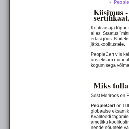
People
Küsimus -
sertifikaa
Kehtivusaja lõppem
alles. Staatus "mi
edasi jõus. Näiteks,
jätkukoolitustele.
PeopleCert viis ke
uus eksam muudab k
kogumisega võimali
Miks tulla
Sest Meriroos on Pe
PeopleCert
on ITI
globaalse eksamike
Kvaliteedi tagamis
ametliku koolitusf
nende nõuetele va