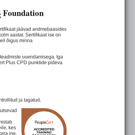
4 Foundation
?
ertifikaat jäävad andmebaasides
lm aastat. Sertifikaat ise on
 teil õigus minna
ma teadmiste uuendamisega. Iga
Cert Plus CPD punktide pideva
trollitud ja tagatud.
gutsevad
mistab
ile, kes
orra jne.