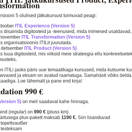
nsformation
rsiooni 5 olulised jätkukursust toimuvad peagi:
oktoober
ITIL Experience (Version 5)
as disainida digitooteid ja -teenuseid, mida inimesed usaldavad
.november
ITIL Transformation (Version 5)
s organisatsioonis ITILit juurutada.
. detsember
ITIL Product (Version 5)
s luua digitooteid, mis viiksid meie strateegia ellu konkreetset
emusteks.
n ITILi jaoks päris uue temaatikaga kursused, mida kutsume ku
evased ja eksam on avatud raamatuga. Samahästi võiks öelda, 
kaadiga. Loe lähemalt ja pane end kirja!
dation 990 €
Version 5)
on meil saadaval kahe hinnaga.
ind (
regular
) on
990 €
(pluss km).
väärtusega plus-pakett maksab
1190 €.
Siin lisanduvad
topeltvautšer
 testeksam