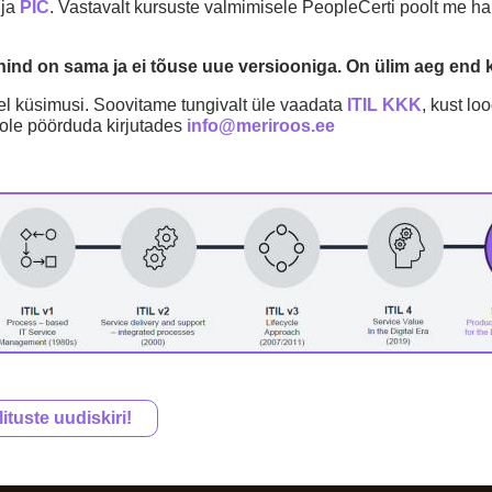
ja
PIC
. Vastavalt kursuste valmimisele PeopleCerti poolt me h
 hind on sama ja ei tõuse uue versiooniga. On ülim aeg end 
eel küsimusi. Soovitame tungivalt üle vaadata
ITIL KKK
, kust lo
ole pöörduda kirjutades
info@meriroos.ee
lituste uudiskiri!