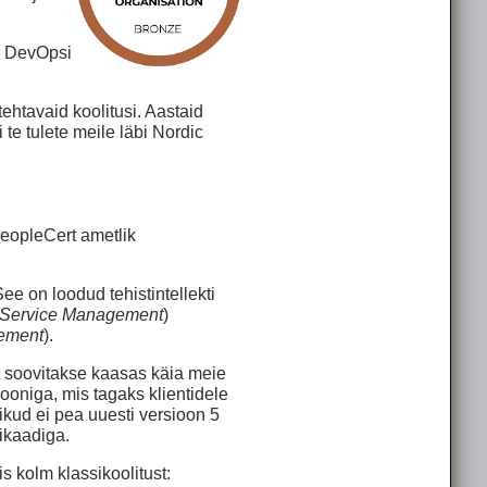
ja DevOpsi
ehtavaid koolitusi. Aastaid
 te tulete meile läbi Nordic
eopleCert ametlik
e on loodud tehistintellekti
Service Management
)
gement
).
lt soovitakse kaasas käia meie
iooniga, mis tagaks klientidele
ikud ei pea uuesti versioon 5
fikaadiga.
s kolm klassikoolitust: